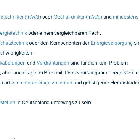
rotechniker
(m/w/d)
oder
Mechatroniker
(m/w/d)
und
mindestens 
ergietechnik
oder einem vergleichbaren Fach.
chutztechnik
oder den Komponenten der
Energieversorgung
si
Schwierigkeiten.
kabelungen
und
Verdrahtungen
sind für dich kein Problem.
aber auch Tage im Büro mit „Denksportaufgaben“ begeistern d
u arbeiten,
neue Dinge zu lernen
und gehst gerne Herausforde
stellen
in Deutschland unterwegs zu sein.