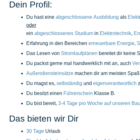
Dein Profil:
Du hast eine
abgeschlossene
Ausbildung
als
Elekt
oder
ein
abgeschlossenes Studium
in
Elektrotechnik
,
En
Erfahrung in den Bereichen
erneuerbare
Energie
,
S
Das Lesen von
Stromlaufplänen
bereitet dir keine 
Du packst gerne mal handwerklich mit an, auch
Ver
Außendiensteinsätze
machen dir am meisten Spaß, 
Du magst es,
selbständig
und
eigenverantwortlich
z
Du besitzt einen
Führerschein
Klasse B.
Du bist bereit,
3-4 Tage pro Woche auf unseren Bau
Das bieten wir Dir
30 Tage
Urlaub