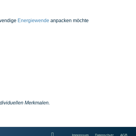
twendige
Energiewende
anpacken möchte
ndividuellen Merkmalen.
Impressum
Datenschutz
AGB